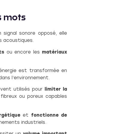
s mots
 signal sonore opposé, elle
es acoustiques.
nts
ou encore les
matériaux
 énergie est transformée en
 dans l’environnement.
uvent utilisés pour
limiter la
 fibreux ou poreux capables
rgétique
et
fonctionne de
nnements industriels.
ssiter un
volume important