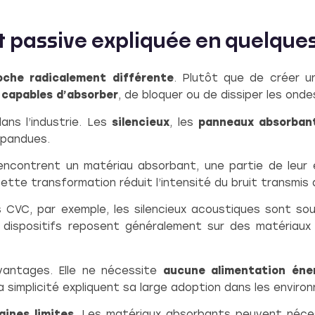
it passive expliquée en quelque
oche radicalement différente
. Plutôt que de créer un
 capables d’absorber
, de bloquer ou de dissiper les ond
ans l’industrie. Les
silencieux
, les
panneaux absorba
épandues.
 rencontrent un matériau absorbant, une partie de leur
Cette transformation réduit l’intensité du bruit transmis
s CVC, par exemple, les silencieux acoustiques sont so
 dispositifs reposent généralement sur des matériaux
avantages. Elle ne nécessite
aucune alimentation éne
 sa simplicité expliquent sa large adoption dans les enviro
aines limites
. Les matériaux absorbants peuvent néce