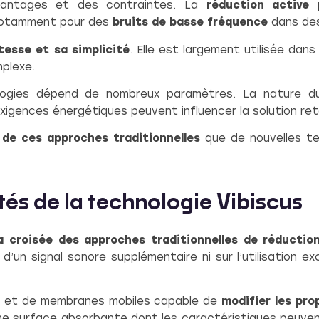
antages et des contraintes. La
réduction active
p
 notamment pour des
bruits de basse fréquence
dans de
tesse et sa simplicité
. Elle est largement utilisée dans 
plexe.
logies dépend de nombreux paramètres. La nature du 
 exigences énergétiques peuvent influencer la solution re
 de ces approches traditionnelles
que de nouvelles te
ités de la technologie Vibiscus
a croisée des approches traditionnelles de réductio
d’un signal sonore supplémentaire ni sur l’utilisation e
es et de membranes mobiles capable de
modifier les pro
ne surface absorbante dont les caractéristiques peuven