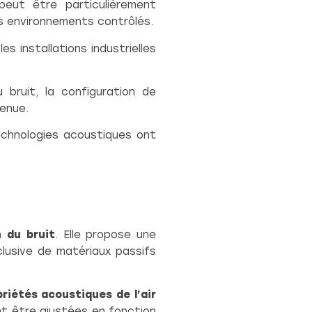
eut être particulièrement
s environnements contrôlés.
les installations industrielles
bruit, la configuration de
tenue.
chnologies acoustiques ont
n du bruit
. Elle propose une
xclusive de matériaux passifs
priétés acoustiques de l’air
t être ajustées en fonction