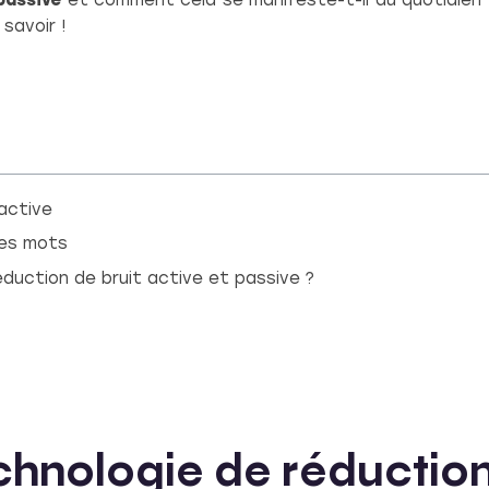
passive
et comment cela se manifeste-t-il au quotidien 
savoir !
active
ues mots
duction de bruit active et passive ?
hnologie de réduction