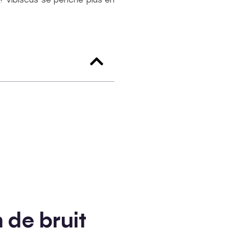
? Vibiscus se penche plus en
 de bruit