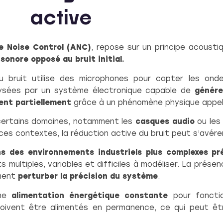
active
e Noise Control (ANC)
, repose sur un principe acousti
 sonore opposé au bruit initial.
 bruit utilise des microphones pour capter les ond
alysées par un système électronique capable de
génére
ent partiellement
grâce à un phénomène physique appelé
 certains domaines, notamment les
casques audio
ou les
es contextes, la réduction active du bruit peut s’avére
ns des environnements industriels plus complexes pr
s multiples, variables et difficiles à modéliser. La présenc
ement
perturber la précision du système
.
une
alimentation énergétique constante
pour fonctio
oivent être alimentés en permanence, ce qui peut êtr