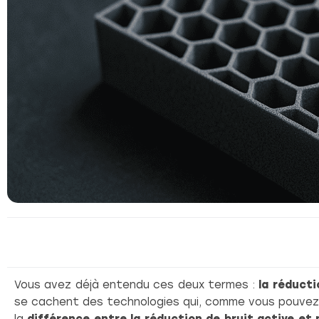
Vous avez déjà entendu ces deux termes :
la réducti
se cachent des technologies qui, comme vous pouvez 