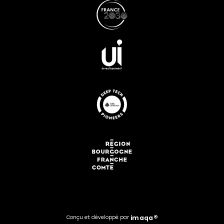
i
m
a
q
a
®
Conçu
et
développé
par